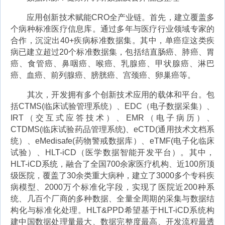
应用创新技术赋能CRO全产业链。首先，建立覆盖多
个病种标准医疗信息库。通过多年与医疗行业领域专家的
合作，沉淀出40+疾病标准数据集。其中，单癌症这类疾
病已建立超过20个标准数据集，包括结直肠癌、肺癌、胃
癌、食管癌、鼻咽癌、喉癌、乳腺癌、甲状腺癌、淋巴
癌、血癌、前列腺癌、膀胱癌、宫颈癌、卵巢癌等。
其次，开发拥有多个创新技术应用的载体和平台。包
括CTMS(临床试验管理系统）、EDC（电子数据采集）、
IRT（交互式应答技术）、EMR（电子病历）、
CTDMS(临床试验药品管理系统)、eCTD(通用技术文档系
统）、eMedisafe(药物警戒数据库）、eTMF(电子化临床
试验）、HLT-iCD（医学数据智能开发平台）。其中，
HLT-iCD系统，融合了全国700余家医疗机构、近100所顶
级医院，覆盖了30余类重大病种，建立了3000多个专科疾
病模型、2000万个标准化字段，实现了医院近200种系
统、几百个厂商的多种数据、全量全周期的采集与数据结
构化与标准化处理。HLT&PPD希望基于HLT-iCD系统构
建中国数据处理量最大、数据完整度最高、开发流程最透